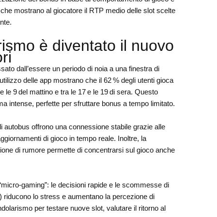
p, che mostrano al giocatore il RTP medio delle slot scelte
ente.
ismo è diventato il nuovo
ri
sato dall’essere un periodo di noia a una finestra di
 utilizzo delle app mostrano che il 62 % degli utenti gioca
e le 9 del mattino e tra le 17 e le 19 di sera. Questo
a intense, perfette per sfruttare bonus a tempo limitato.
egli autobus offrono una connessione stabile grazie alle
ggiornamenti di gioco in tempo reale. Inoltre, la
azione di rumore permette di concentrarsi sul gioco anche
l “micro‑gaming”: le decisioni rapide e le scommesse di
) riducono lo stress e aumentano la percezione di
endolarismo per testare nuove slot, valutare il ritorno al