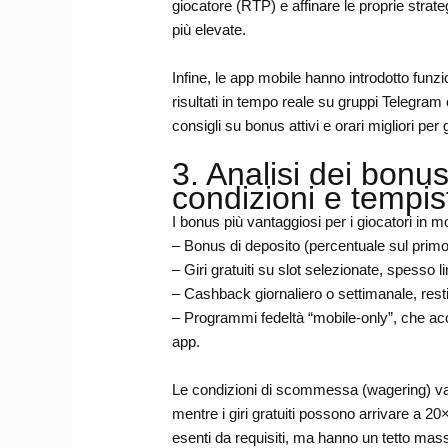
giocatore (RTP) e affinare le proprie strat
più elevate.
Infine, le app mobile hanno introdotto funzi
risultati in tempo reale su gruppi Telegr
consigli su bonus attivi e orari migliori per 
3. Analisi dei bonus 
condizioni e tempis
I bonus più vantaggiosi per i giocatori in 
– Bonus di deposito (percentuale sul primo
– Giri gratuiti su slot selezionate, spesso li
– Cashback giornaliero o settimanale, resti
– Programmi fedeltà “mobile‑only”, che a
app.
Le condizioni di scommessa (wagering) var
mentre i giri gratuiti possono arrivare a 2
esenti da requisiti, ma hanno un tetto mas