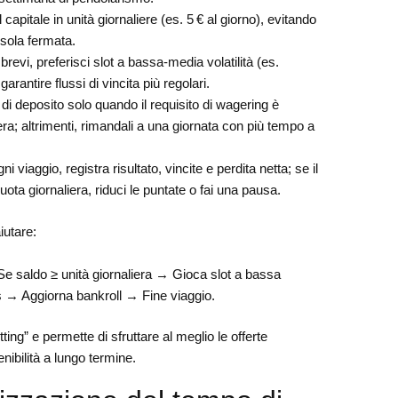
capitale in unità giornaliere (es. 5 € al giorno), evitando
 sola fermata.
 brevi, preferisci slot a bassa‑media volatilità (es.
 garantire flussi di vincita più regolari.
 di deposito solo quando il requisito di wagering è
era; altrimenti, rimandali a una giornata con più tempo a
i viaggio, registra risultato, vincite e perdita netta; se il
uota giornaliera, riduci le puntate o fai una pausa.
iutare:
Se saldo ≥ unità giornaliera → Gioca slot a bassa
s → Aggiorna bankroll → Fine viaggio.
ting” e permette di sfruttare al meglio le offerte
bilità a lungo termine.