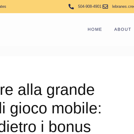
ates
504-908-4901
lebranes.cr
HOME
ABOUT
e alla grande
i gioco mobile:
 dietro i bonus