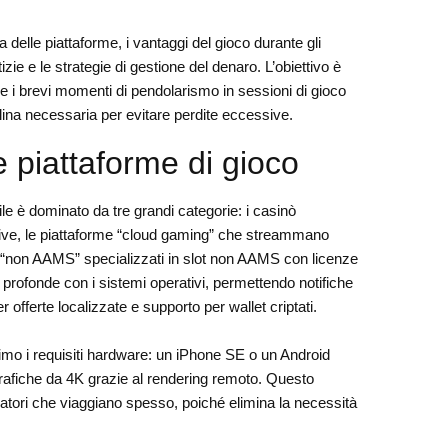
 delle piattaforme, i vantaggi del gioco durante gli
izie e le strategie di gestione del denaro. L’obiettivo è
e i brevi momenti di pendolarismo in sessioni di gioco
iplina necessaria per evitare perdite eccessive.
e piattaforme di gioco
le è dominato da tre grandi categorie: i casinò
ative, le piattaforme “cloud gaming” che streammano
ori “non AAMS” specializzati in slot non AAMS con licenze
i profonde con i sistemi operativi, permettendo notifiche
offerte localizzate e supporto per wallet criptati.
nimo i requisiti hardware: un iPhone SE o un Android
afiche da 4K grazie al rendering remoto. Questo
atori che viaggiano spesso, poiché elimina la necessità