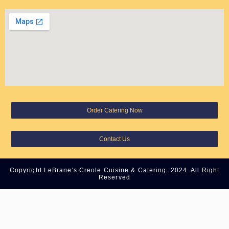
Order Catering Now
Contact Us
Copyright LeBrane's Creole Cuisine & Catering. 2024. All Right
Reserved