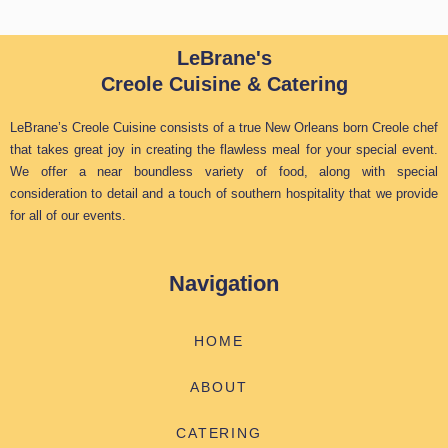
LeBrane's
Creole Cuisine & Catering
LeBrane’s Creole Cuisine consists of a true New Orleans born Creole chef
that takes great joy in creating the flawless meal for your special event.
We offer a near boundless variety of food, along with special
consideration to detail and a touch of southern hospitality that we provide
for all of our events.
Navigation
HOME
ABOUT
CATERING