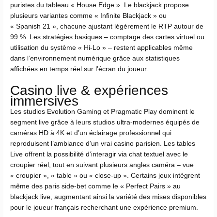
puristes du tableau « House Edge ». Le blackjack propose
plusieurs variantes comme « Infinite Blackjack » ou
« Spanish 21 », chacune ajustant légèrement le RTP autour de
99 %. Les stratégies basiques – comptage des cartes virtuel ou
utilisation du système « Hi‑Lo » – restent applicables même
dans l’environnement numérique grâce aux statistiques
affichées en temps réel sur l’écran du joueur.
Casino live & expériences
immersives
Les studios Evolution Gaming et Pragmatic Play dominent le
segment live grâce à leurs studios ultra‑modernes équipés de
caméras HD à 4K et d’un éclairage professionnel qui
reproduisent l’ambiance d’un vrai casino parisien. Les tables
Live offrent la possibilité d’interagir via chat textuel avec le
croupier réel, tout en suivant plusieurs angles caméra – vue
« croupier », « table » ou « close‑up ». Certains jeux intègrent
même des paris side‑bet comme le « Perfect Pairs » au
blackjack live, augmentant ainsi la variété des mises disponibles
pour le joueur français recherchant une expérience premium.