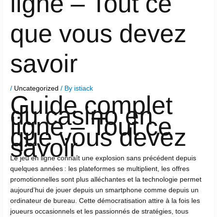
ligne – Tout ce
que vous devez
savoir
Uncategorized
istiack
/
/ By
Guide complet
du casino en
ligne – Tout ce
que vous devez
savoir
Le jeu en ligne connaît une explosion sans précédent depuis
quelques années : les plateformes se multiplient, les offres
promotionnelles sont plus alléchantes et la technologie permet
aujourd’hui de jouer depuis un smartphone comme depuis un
ordinateur de bureau. Cette démocratisation attire à la fois les
joueurs occasionnels et les passionnés de stratégies, tous