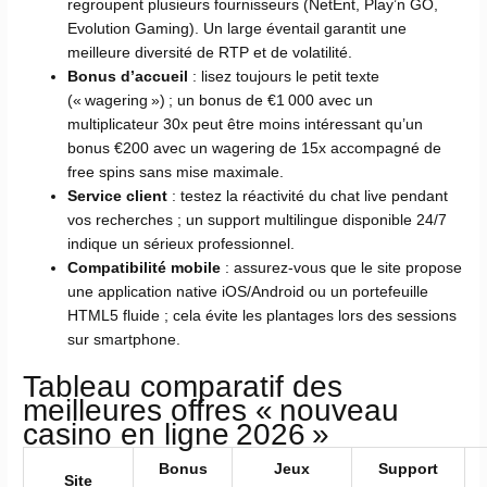
regroupent plusieurs fournisseurs (NetEnt, Play’n GO,
Evolution Gaming). Un large éventail garantit une
meilleure diversité de RTP et de volatilité.
Bonus d’accueil
: lisez toujours le petit texte
(« wagering ») ; un bonus de €1 000 avec un
multiplicateur 30x peut être moins intéressant qu’un
bonus €200 avec un wagering de 15x accompagné de
free spins sans mise maximale.
Service client
: testez la réactivité du chat live pendant
vos recherches ; un support multilingue disponible 24/7
indique un sérieux professionnel.
Compatibilité mobile
: assurez‑vous que le site propose
une application native iOS/Android ou un portefeuille
HTML5 fluide ; cela évite les plantages lors des sessions
sur smartphone.
Tableau comparatif des
meilleures offres « nouveau
casino en ligne 2026 »
Bonus
Jeux
Support
Site