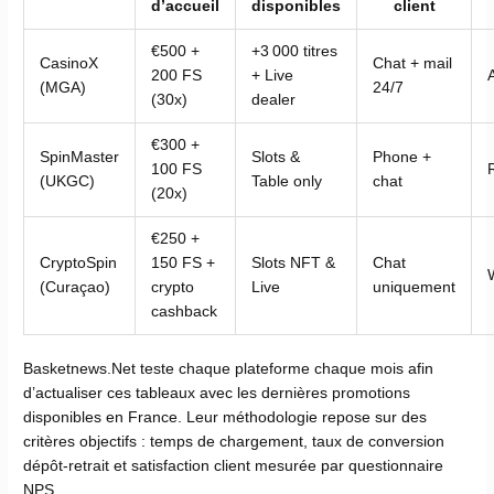
d’accueil
disponibles
client
€500 +
+3 000 titres
CasinoX
Chat + mail
200 FS
+ Live
(MGA)
24/7
(30x)
dealer
€300 +
SpinMaster
Slots &
Phone +
100 FS
(UKGC)
Table only
chat
(20x)
€250 +
CryptoSpin
150 FS +
Slots NFT &
Chat
(Curaçao)
crypto
Live
uniquement
cashback
Basketnews.Net teste chaque plateforme chaque mois afin
d’actualiser ces tableaux avec les dernières promotions
disponibles en France. Leur méthodologie repose sur des
critères objectifs : temps de chargement, taux de conversion
dépôt‑retrait et satisfaction client mesurée par questionnaire
NPS.