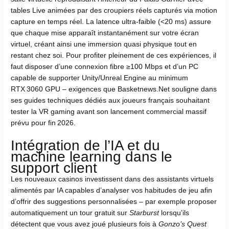
tables Live animées par des croupiers réels capturés via motion
capture en temps réel. La latence ultra‑faible (<20 ms) assure
que chaque mise apparaît instantanément sur votre écran
virtuel, créant ainsi une immersion quasi physique tout en
restant chez soi. Pour profiter pleinement de ces expériences, il
faut disposer d’une connexion fibre ≥100 Mbps et d’un PC
capable de supporter Unity/Unreal Engine au minimum
RTX 3060 GPU – exigences que Basketnews.Net souligne dans
ses guides techniques dédiés aux joueurs français souhaitant
tester la VR gaming avant son lancement commercial massif
prévu pour fin 2026.
Intégration de l’IA et du
machine learning dans le
support client
Les nouveaux casinos investissent dans des assistants virtuels
alimentés par IA capables d’analyser vos habitudes de jeu afin
d’offrir des suggestions personnalisées – par exemple proposer
automatiquement un tour gratuit sur
Starburst
lorsqu’ils
détectent que vous avez joué plusieurs fois à
Gonzo’s Quest