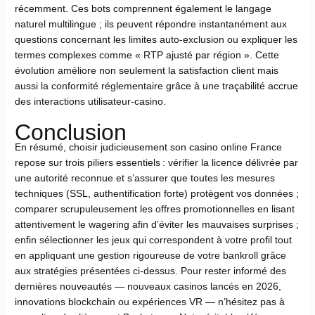
récemment. Ces bots comprennent également le langage
naturel multilingue ; ils peuvent répondre instantanément aux
questions concernant les limites auto‑exclusion ou expliquer les
termes complexes comme « RTP ajusté par région ». Cette
évolution améliore non seulement la satisfaction client mais
aussi la conformité réglementaire grâce à une traçabilité accrue
des interactions utilisateur‑casino.
Conclusion
En résumé, choisir judicieusement son casino online France
repose sur trois piliers essentiels : vérifier la licence délivrée par
une autorité reconnue et s’assurer que toutes les mesures
techniques (SSL, authentification forte) protègent vos données ;
comparer scrupuleusement les offres promotionnelles en lisant
attentivement le wagering afin d’éviter les mauvaises surprises ;
enfin sélectionner les jeux qui correspondent à votre profil tout
en appliquant une gestion rigoureuse de votre bankroll grâce
aux stratégies présentées ci‑dessus. Pour rester informé des
dernières nouveautés — nouveaux casinos lancés en 2026,
innovations blockchain ou expériences VR — n’hésitez pas à