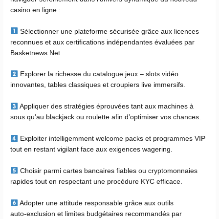
casino en ligne :
Sélectionner une plateforme sécurisée grâce aux licences
reconnues et aux certifications indépendantes évaluées par
Basketnews.Net.
Explorer la richesse du catalogue jeux – slots vidéo
innovantes, tables classiques et croupiers live immersifs.
Appliquer des stratégies éprouvées tant aux machines à
sous qu’au blackjack ou roulette afin d’optimiser vos chances.
Exploiter intelligemment welcome packs et programmes VIP
tout en restant vigilant face aux exigences wagering.
Choisir parmi cartes bancaires fiables ou cryptomonnaies
rapides tout en respectant une procédure KYC efficace.
Adopter une attitude responsable grâce aux outils
auto‑exclusion et limites budgétaires recommandés par