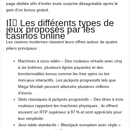
page dédiée afin d’éviter toute surprise désagréable après le
gain d’un bonus gratuit.
II️⃣ Les différents types de
jeux proposés par les
casinos online
Les casinos modernes classent leurs offres autour de quatre
piliers principaux :
Machines à sous vidéo – Des rouleaux virtuels avec cinq
à six bobines, plusieurs lignes payantes et des
fonctionnalités bonus comme les free spins ou les
mini‑jeux interactifs. Les jackpots progressifs tels que
Mega Moolah peuvent atteindre plusieurs millions
d’euros.
Slots classiques & jackpots progressifs – Des titres à trois
rouleaux rappelant les machines physiques ; ils offrent
souvent un RTP supérieur à 97 % et sont appréciés pour
leur simplicité.
Jeux table standards – Blackjack européen avec règle «