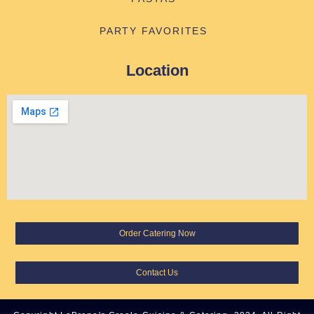
PARTY FAVORITES
Location
Order Catering Now
Contact Us