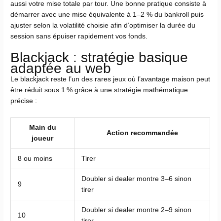
aussi votre mise totale par tour. Une bonne pratique consiste à
démarrer avec une mise équivalente à 1–2 % du bankroll puis
ajuster selon la volatilité choisie afin d’optimiser la durée du
session sans épuiser rapidement vos fonds.
Blackjack : stratégie basique
adaptée au web
Le blackjack reste l’un des rares jeux où l’avantage maison peut
être réduit sous 1 % grâce à une stratégie mathématique
précise :
Main du
Action recommandée
joueur
8 ou moins
Tirer
Doubler si dealer montre 3–6 sinon
9
tirer
Doubler si dealer montre 2–9 sinon
10
tirer