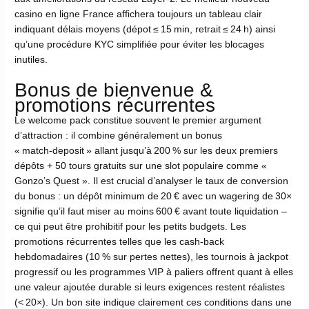
casino en ligne France affichera toujours un tableau clair
indiquant délais moyens (dépot ≤ 15 min, retrait ≤ 24 h) ainsi
qu’une procédure KYC simplifiée pour éviter les blocages
inutiles.
Bonus de bienvenue &
promotions récurrentes
Le welcome pack constitue souvent le premier argument
d’attraction : il combine généralement un bonus
« match‑deposit » allant jusqu’à 200 % sur les deux premiers
dépôts + 50 tours gratuits sur une slot populaire comme «
Gonzo’s Quest ». Il est crucial d’analyser le taux de conversion
du bonus : un dépôt minimum de 20 € avec un wagering de 30×
signifie qu’il faut miser au moins 600 € avant toute liquidation –
ce qui peut être prohibitif pour les petits budgets. Les
promotions récurrentes telles que les cash‑back
hebdomadaires (10 % sur pertes nettes), les tournois à jackpot
progressif ou les programmes VIP à paliers offrent quant à elles
une valeur ajoutée durable si leurs exigences restent réalistes
(< 20×). Un bon site indique clairement ces conditions dans une