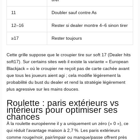
11
Doubler sauf contre As
12–16
Rester si dealer montre 4–6 sinon tirer
≥17
Rester toujours
Cette grille suppose que le croupier tire sur soft 17 (Dealer hits
soft17). Sur certains sites web il existe la variante « European
Blackjack » où le croupier ne reçoit pas de carte cachée avant
que tous les joueurs aient agi ; cela modifie légèrement la
probabilité du bust du dealer et rend la stratégie légèrement
plus agressive sur les mains douces.
Roulette : paris extérieurs vs
intérieurs pour optimiser ses
chances
À la roulette européenne il y a uniquement un zéro (« 0 »), ce
qui réduit l’avantage maison à 2,7 %. Les paris extérieurs
comme rouge/noir, pair/impair ou manque/passe offrent près