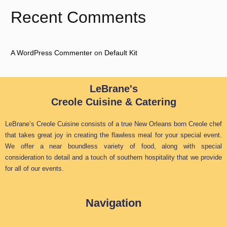
Recent Comments
A WordPress Commenter
Default Kit
on
LeBrane's
Creole Cuisine & Catering
LeBrane’s Creole Cuisine consists of a true New Orleans born Creole chef
that takes great joy in creating the flawless meal for your special event.
We offer a near boundless variety of food, along with special
consideration to detail and a touch of southern hospitality that we provide
for all of our events.
Navigation