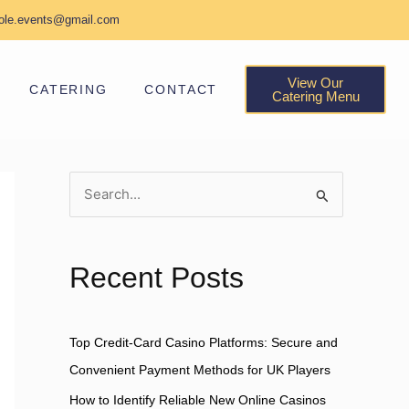
eole.events@gmail.com
View Our
CATERING
CONTACT
Catering Menu
S
e
a
Recent Posts
r
c
h
Top Credit-Card Casino Platforms: Secure and
f
Convenient Payment Methods for UK Players
o
How to Identify Reliable New Online Casinos