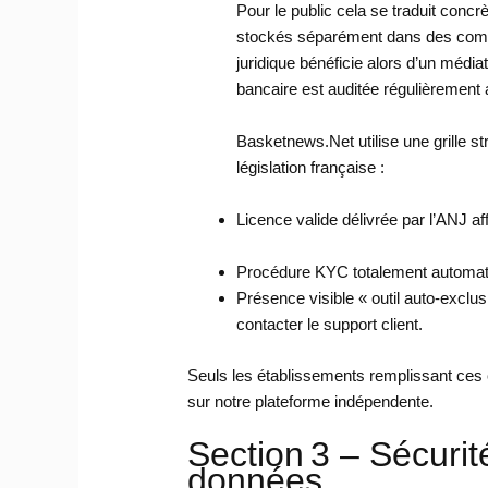
Pour le public cela se traduit conc
stockés séparément dans des compte
juridique bénéficie alors d’un médi
bancaire est auditée régulièrement afi
Basketnews.Net utilise une grille str
législation française :
Licence valide délivrée par l’ANJ af
Procédure KYC totalement automat
Présence visible « outil auto‑exclus
contacter le support client.
Seuls les établissements remplissant ce
sur notre plateforme indépendente.
Section 3 – Sécurité
données