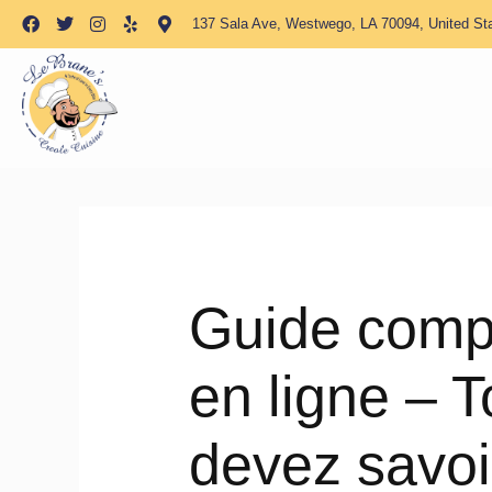
Skip
137 Sala Ave, Westwego, LA 70094, United St
to
content
Guide compl
en ligne – 
devez savoi