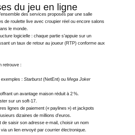
es du jeu en ligne
 l’ensemble des services proposés par une salle
s de roulette live avec croupier réel ou encore salons
dans le monde.
ucture logicielle : chaque partie s’appuie sur un
issant un taux de retour au joueur (RTP) conforme aux
 retrouve :
 – exemples :
Starburst
(NetEnt) ou
Mega Joker
offrant un avantage maison réduit à 2 %.
ster sur un soft‑17.
es lignes de paiement (« paylines ») et jackpots
usieurs dizaines de millions d’euros.
it de saisir son adresse e‑mail, choisir un nom
 via un lien envoyé par courrier électronique.