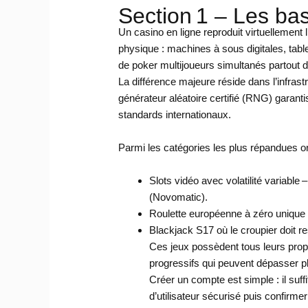
Section 1 – Les bas
Un casino en ligne reproduit virtuellement
physique : machines à sous digitales, table
de poker multijoueurs simultanés partout 
La différence majeure réside dans l’infrastr
générateur aléatoire certifié (RNG) garant
standards internationaux.
Parmi les catégories les plus répandues on
Slots vidéo avec volatilité variable
(Novomatic).
Roulette européenne à zéro unique 
Blackjack S17 où le croupier doit re
Ces jeux possèdent tous leurs propr
progressifs qui peuvent dépasser pl
Créer un compte est simple : il suff
d’utilisateur sécurisé puis confirmer