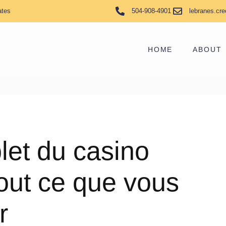
ates
504-908-4901
lebranes.cr
HOME
ABOUT
et du casino
Tout ce que vous
r