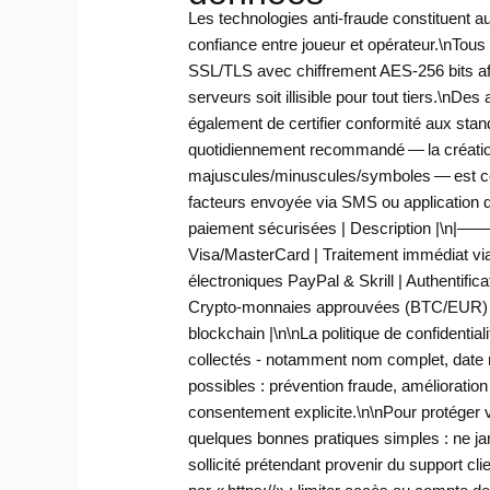
Les technologies anti‑fraude constituent au
confiance entre joueur et opérateur.\nTous l
SSL/TLS avec chiffrement AES‑256 bits af
serveurs soit illisible pour tout tiers.\nD
également de certifier conformité aux st
quotidiennement recommandé — la création
majuscules/minuscules/symboles — est com
facteurs envoyée via SMS ou application 
paiement sécurisées | Description 
Visa/MasterCard | Traitement immédiat via
électroniques PayPal & Skrill | Authentific
Crypto‑monnaies approuvées (BTC/EUR) |
blockchain |\n\nLa politique de confidentia
collectés ‑ notamment nom complet, date n
possibles : prévention fraude, améliorati
consentement explicite.\n\nPour protéger v
quelques bonnes pratiques simples : ne ja
sollicité prétendant provenir du support cl