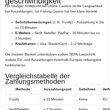
geschwindigkeit
Ein häufiger Kritikpunkt bei Online‑Casinos ist die Langsamkeit
bei Auszahlungen. Ice Fishing Casino hat hier klare Vorteile:
Sofortüberweisungen
(z. B. Trustly) – Auszahlung in bis
zu 15 Minuten.
E‑Wallets
– Skrill, Neteller, PayPal – 30 Minuten bis zu
2 Stunden.
Kreditkarten
– Visa, MasterCard – 1–2 Werktage.
Die meisten Banken unterstützen zudem SEPA‑Lastschrift,
sodass Ein- und Auszahlungen innerhalb Europas reibungslos
funktionieren.
Vergleichstabelle der
Zahlungsmethoden
Methode
Auszahlungszeit
Gebühren
Verf
Trustly
≤ 15 Minuten
Keine
EU
Skrill/Neteller
≤ 2 Stunden
Keine
Welt