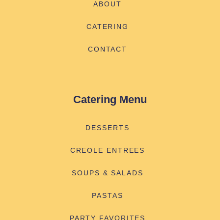
ABOUT
CATERING
CONTACT
Catering Menu
DESSERTS
CREOLE ENTREES
SOUPS & SALADS
PASTAS
PARTY FAVORITES