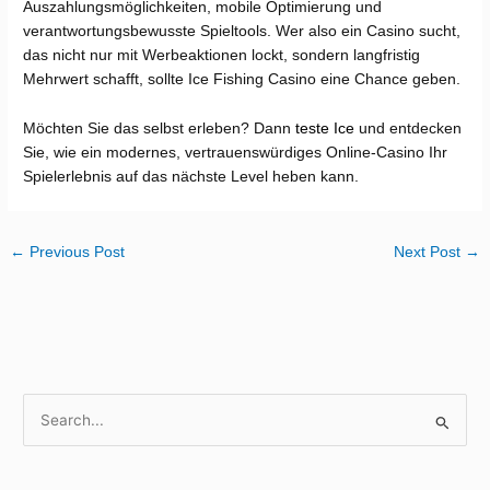
Auszahlungsmöglichkeiten, mobile Optimierung und
verantwortungsbewusste Spieltools. Wer also ein Casino sucht,
das nicht nur mit Werbeaktionen lockt, sondern langfristig
Mehrwert schafft, sollte Ice Fishing Casino eine Chance geben.
teste Ice
Möchten Sie das selbst erleben? Dann
und entdecken
Sie, wie ein modernes, vertrauenswürdiges Online‑Casino Ihr
Spielerlebnis auf das nächste Level heben kann.
←
Previous Post
Next Post
→
S
e
a