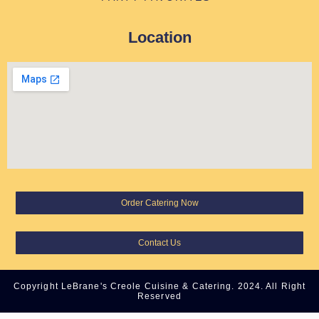
Location
Order Catering Now
Contact Us
Copyright LeBrane's Creole Cuisine & Catering. 2024. All Right
Reserved