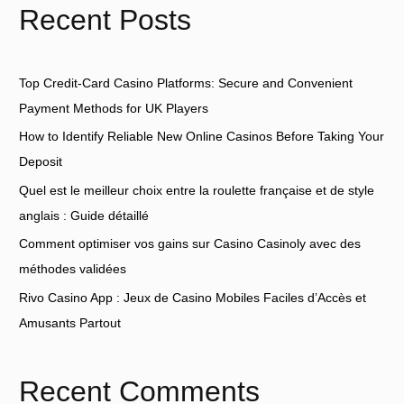
Recent Posts
r
c
h
Top Credit-Card Casino Platforms: Secure and Convenient
f
Payment Methods for UK Players
o
How to Identify Reliable New Online Casinos Before Taking Your
r
Deposit
:
Quel est le meilleur choix entre la roulette française et de style
anglais : Guide détaillé
Comment optimiser vos gains sur Casino Casinoly avec des
méthodes validées
Rivo Casino App : Jeux de Casino Mobiles Faciles d’Accès et
Amusants Partout
Recent Comments