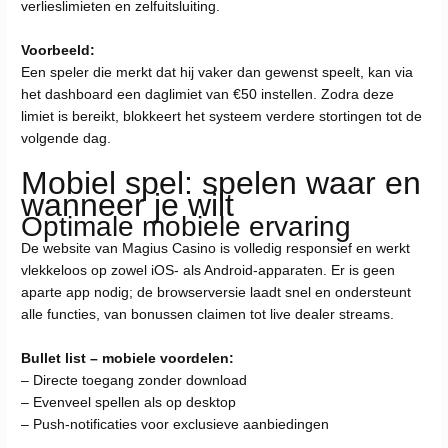
verlieslimieten en zelfuitsluiting.
Voorbeeld:
Een speler die merkt dat hij vaker dan gewenst speelt, kan via
het dashboard een daglimiet van €50 instellen. Zodra deze
limiet is bereikt, blokkeert het systeem verdere stortingen tot de
volgende dag.
Mobiel spel: spelen waar en
wanneer je wilt
Optimale mobiele ervaring
De website van Magius Casino is volledig responsief en werkt
vlekkeloos op zowel iOS‑ als Android‑apparaten. Er is geen
aparte app nodig; de browserversie laadt snel en ondersteunt
alle functies, van bonussen claimen tot live dealer streams.
Bullet list – mobiele voordelen:
– Directe toegang zonder download
– Evenveel spellen als op desktop
– Push‑notificaties voor exclusieve aanbiedingen