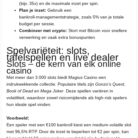
(bijv. 35x) en de maximale inzet per spin.
Plan je inzet:
Gebruik een
bankroll‑managementstrategie, zoals 5% van je totale
budget per sessie.
Combineer met crypto:
Stort met Bitcoin voor snellere
verwerking en vaak extra bonuspunten.
Spelvariëteit: slots,
tafelspellen en live dealer
Slots – de kern van elk online
casino
Met meer dan 3.000 slots biedt Magius Casino een
indrukwekkende collectie. Populaire titels zijn
Gonzo’s Quest
,
Book of Dead
en
Mega Joker
. Deze spellen variëren in
volatiliteit, waardoor zowel risicomijdende als high‑risk spelers
hun ideale spel vinden.
Voorbeeld:
Een speler met een €100 bankroll kiest een medium‑volatile slot
met 96,5% RTP. Door de inzet te beperken tot €2 per spin, kan