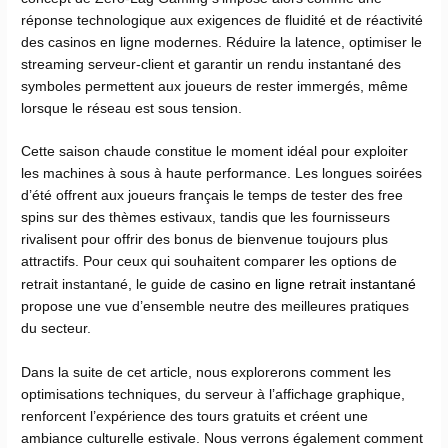
réponse technologique aux exigences de fluidité et de réactivité
des casinos en ligne modernes. Réduire la latence, optimiser le
streaming serveur‑client et garantir un rendu instantané des
symboles permettent aux joueurs de rester immergés, même
lorsque le réseau est sous tension.
Cette saison chaude constitue le moment idéal pour exploiter
les machines à sous à haute performance. Les longues soirées
d’été offrent aux joueurs français le temps de tester des free
spins sur des thèmes estivaux, tandis que les fournisseurs
rivalisent pour offrir des bonus de bienvenue toujours plus
attractifs. Pour ceux qui souhaitent comparer les options de
casino en ligne retrait instantané
retrait instantané, le guide de
propose une vue d’ensemble neutre des meilleures pratiques
du secteur.
Dans la suite de cet article, nous explorerons comment les
optimisations techniques, du serveur à l’affichage graphique,
renforcent l’expérience des tours gratuits et créent une
ambiance culturelle estivale. Nous verrons également comment