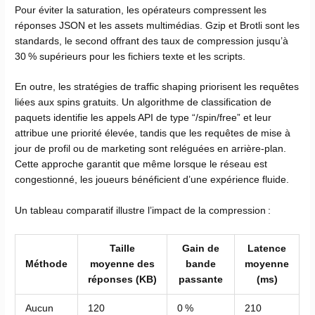
Pour éviter la saturation, les opérateurs compressent les
réponses JSON et les assets multimédias. Gzip et Brotli sont les
standards, le second offrant des taux de compression jusqu’à
30 % supérieurs pour les fichiers texte et les scripts.
En outre, les stratégies de traffic shaping priorisent les requêtes
liées aux spins gratuits. Un algorithme de classification de
paquets identifie les appels API de type “/spin/free” et leur
attribue une priorité élevée, tandis que les requêtes de mise à
jour de profil ou de marketing sont reléguées en arrière‑plan.
Cette approche garantit que même lorsque le réseau est
congestionné, les joueurs bénéficient d’une expérience fluide.
Un tableau comparatif illustre l’impact de la compression :
Taille
Gain de
Latence
Méthode
moyenne des
bande
moyenne
réponses (KB)
passante
(ms)
Aucun
120
0 %
210