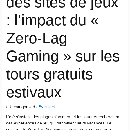
des sites de jeux
: l’impact du «
Zero‑Lag
Gaming » sur les
tours gratuits
estivaux
Uncategorized
istiack
/
/ By
L’été s’installe, les plages s’animent et les joueurs recherchent
des expériences de jeu qui rythmisent leurs vacances. Le
concept de Zero‑Lag Gaming s’impose alors comme une