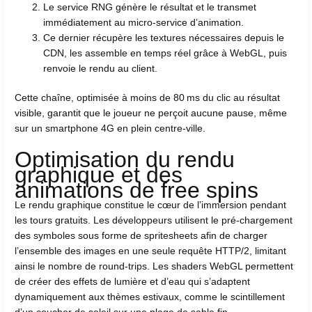
Le service RNG génère le résultat et le transmet
immédiatement au micro‑service d’animation.
Ce dernier récupère les textures nécessaires depuis le
CDN, les assemble en temps réel grâce à WebGL, puis
renvoie le rendu au client.
Cette chaîne, optimisée à moins de 80 ms du clic au résultat
visible, garantit que le joueur ne perçoit aucune pause, même
sur un smartphone 4G en plein centre-ville.
Optimisation du rendu
graphique et des
animations de free spins
Le rendu graphique constitue le cœur de l’immersion pendant
les tours gratuits. Les développeurs utilisent le pré‑chargement
des symboles sous forme de spritesheets afin de charger
l’ensemble des images en une seule requête HTTP/2, limitant
ainsi le nombre de round‑trips. Les shaders WebGL permettent
de créer des effets de lumière et d’eau qui s’adaptent
dynamiquement aux thèmes estivaux, comme le scintillement