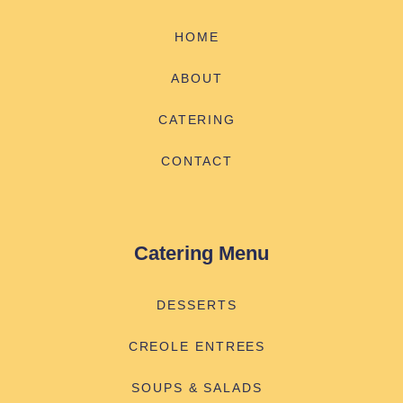
HOME
ABOUT
CATERING
CONTACT
Catering Menu
DESSERTS
CREOLE ENTREES
SOUPS & SALADS