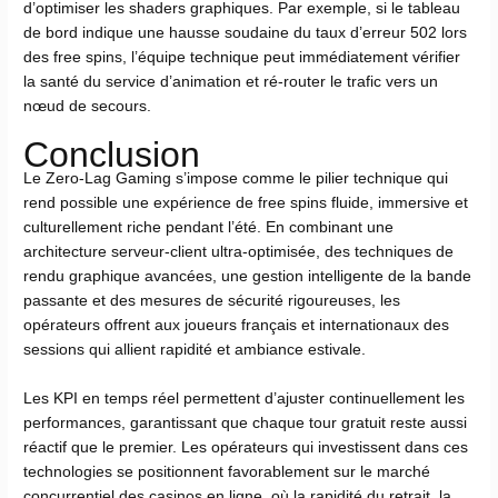
d’optimiser les shaders graphiques. Par exemple, si le tableau
de bord indique une hausse soudaine du taux d’erreur 502 lors
des free spins, l’équipe technique peut immédiatement vérifier
la santé du service d’animation et ré‑router le trafic vers un
nœud de secours.
Conclusion
Le Zero‑Lag Gaming s’impose comme le pilier technique qui
rend possible une expérience de free spins fluide, immersive et
culturellement riche pendant l’été. En combinant une
architecture serveur‑client ultra‑optimisée, des techniques de
rendu graphique avancées, une gestion intelligente de la bande
passante et des mesures de sécurité rigoureuses, les
opérateurs offrent aux joueurs français et internationaux des
sessions qui allient rapidité et ambiance estivale.
Les KPI en temps réel permettent d’ajuster continuellement les
performances, garantissant que chaque tour gratuit reste aussi
réactif que le premier. Les opérateurs qui investissent dans ces
technologies se positionnent favorablement sur le marché
concurrentiel des casinos en ligne, où la rapidité du retrait, la