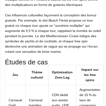
des multiplicateurs en forme de guitares électriques.
Ces influences culturelles façonnent la conception des bonus
gratuits. Par exemple, le slot
Beach Fiesta
propose un tour
gratuit où chaque tour ajoute un “sunshine multiplier” qui
augmente de 0,5 % à chaque tour, rappelant la montée du soleil
pendant la journée. Le slot
Mediterranean Cruise
intègre des
symboles de yachts et de cocktails, et chaque free spin
déclenche une animation de vague qui se propage sur l’écran,
créant une sensation de brise marine.
Études de cas
Impact sur
Thème
Optimisation
Jeu
les free
culturel
Zero‑Lag
spins
Augmentation
CDN dédié
de 15 % du
Carnaval
Carnaval
aux assets
taux de
Gold
brésilien
audio, UDP
conversion