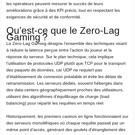
les opérateurs peuvent mesurer le succès de leurs
améliorations grâce à des KPI précis, tout en respectant les
exigences de sécurité et de conformité.
Qu’est‑ce que le Zero‑Lag
Gaming ?
Le Zero‑Lag Gaming désigne l’ensemble des techniques visant
à réduire la latence perçue entre l’action du joueur et la
réponse du serveur. Sur le plan technique, cela implique
l’utilisation de protocoles UDP plutôt que TCP pour le transport
des paquets de données, car UDP ne requiert pas
d’établissement de connexion préalable et évite les délais de
retransmission. Les serveurs dédiés, souvent hébergés dans
des data‑centers géographiquement proches des utilisateurs,
utilisent des algorithmes d’équilibrage de charge (load
balancing) pour répartir les requêtes en temps réel.
Historiquement, les premiers casinos en ligne fonctionnaient sur
des serveurs monolithiques où chaque requête passait par un
même point d’accès, générant des goulets d’étranglement dès