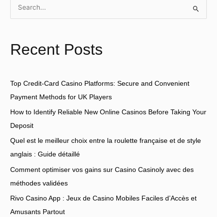
S
e
a
Recent Posts
r
c
h
Top Credit-Card Casino Platforms: Secure and Convenient
f
Payment Methods for UK Players
o
How to Identify Reliable New Online Casinos Before Taking Your
r
Deposit
:
Quel est le meilleur choix entre la roulette française et de style
anglais : Guide détaillé
Comment optimiser vos gains sur Casino Casinoly avec des
méthodes validées
Rivo Casino App : Jeux de Casino Mobiles Faciles d’Accès et
Amusants Partout